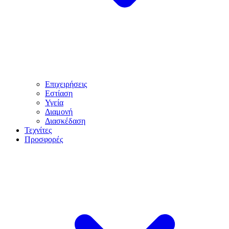
Επιχειρήσεις
Εστίαση
Υγεία
Διαμονή
Διασκέδαση
Τεχνίτες
Προσφορές