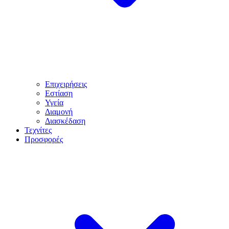
Επιχειρήσεις
Εστίαση
Υγεία
Διαμονή
Διασκέδαση
Τεχνίτες
Προσφορές