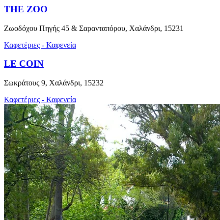
THE ZOO
Ζωοδόχου Πηγής 45 & Σαρανταπόρου, Χαλάνδρι, 15231
Καφετέριες - Καφενεία
LE COIN
Σωκράτους 9, Χαλάνδρι, 15232
Καφετέριες - Καφενεία