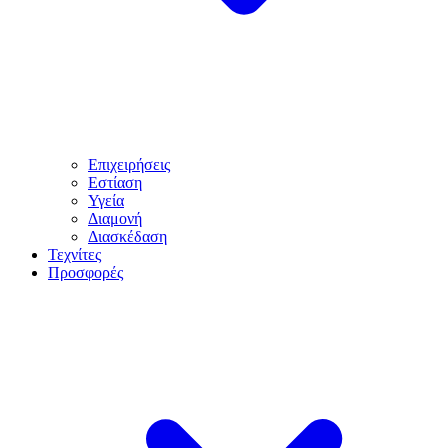
Επιχειρήσεις
Εστίαση
Υγεία
Διαμονή
Διασκέδαση
Τεχνίτες
Προσφορές