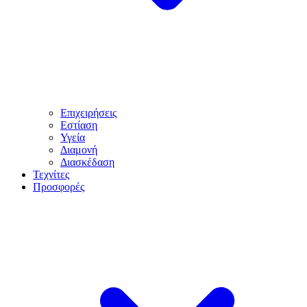
Επιχειρήσεις
Εστίαση
Υγεία
Διαμονή
Διασκέδαση
Τεχνίτες
Προσφορές