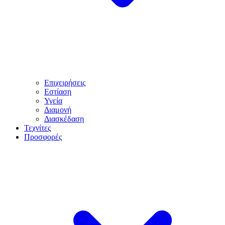
Επιχειρήσεις
Εστίαση
Υγεία
Διαμονή
Διασκέδαση
Τεχνίτες
Προσφορές