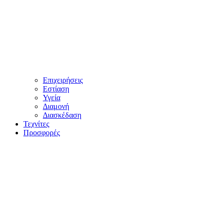
Επιχειρήσεις
Εστίαση
Υγεία
Διαμονή
Διασκέδαση
Τεχνίτες
Προσφορές