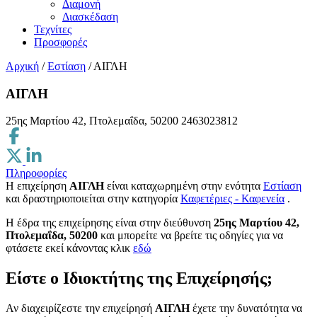
Διαμονή
Διασκέδαση
Τεχνίτες
Προσφορές
Αρχική
/
Εστίαση
/
ΑΙΓΛΗ
ΑΙΓΛΗ
25ης Μαρτίου 42, Πτολεμαΐδα, 50200
2463023812
Πληροφορίες
Η επιχείρηση
ΑΙΓΛΗ
είναι καταχωρημένη στην ενότητα
Εστίαση
και δραστηριοποιείται στην κατηγορία
Καφετέριες - Καφενεία
.
H έδρα της επιχείρησης είναι στην διεύθυνση
25ης Μαρτίου 42,
Πτολεμαΐδα, 50200
και μπορείτε να βρείτε τις οδηγίες για να
φτάσετε εκεί κάνοντας κλικ
εδώ
Είστε ο Ιδιοκτήτης της Επιχείρησής;
Αν διαχειρίζεστε την επιχείρησή
ΑΙΓΛΗ
έχετε την δυνατότητα να