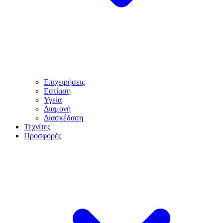
Επιχειρήσεις
Εστίαση
Υγεία
Διαμονή
Διασκέδαση
Τεχνίτες
Προσφορές