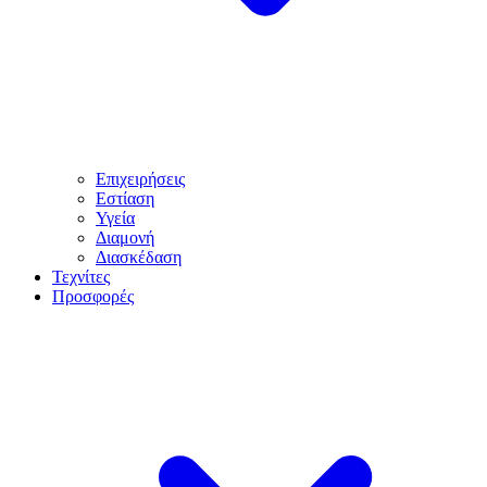
Επιχειρήσεις
Εστίαση
Υγεία
Διαμονή
Διασκέδαση
Τεχνίτες
Προσφορές