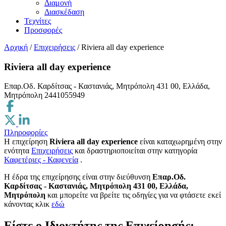
Διαμονή
Διασκέδαση
Τεχνίτες
Προσφορές
Αρχική
/
Επιχειρήσεις
/
Riviera all day experience
Riviera all day experience
Επαρ.Οδ. Καρδίτσας - Καστανιάς, Μητρόπολη 431 00, Ελλάδα,
Μητρόπολη
2441055949
Πληροφορίες
Η επιχείρηση
Riviera all day experience
είναι καταχωρημένη στην
ενότητα
Επιχειρήσεις
και δραστηριοποιείται στην κατηγορία
Καφετέριες - Καφενεία
.
H έδρα της επιχείρησης είναι στην διεύθυνση
Επαρ.Οδ.
Καρδίτσας - Καστανιάς, Μητρόπολη 431 00, Ελλάδα,
Μητρόπολη
και μπορείτε να βρείτε τις οδηγίες για να φτάσετε εκεί
κάνοντας κλικ
εδώ
Είστε ο Ιδιοκτήτης της Επιχείρησής;