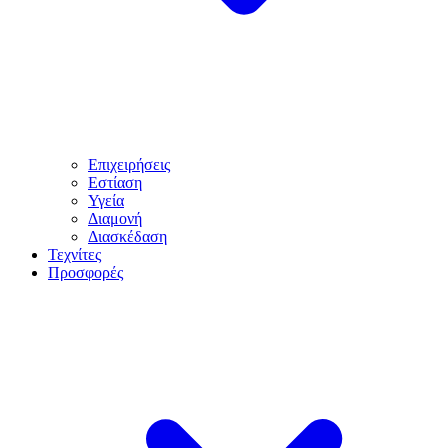
Επιχειρήσεις
Εστίαση
Υγεία
Διαμονή
Διασκέδαση
Τεχνίτες
Προσφορές