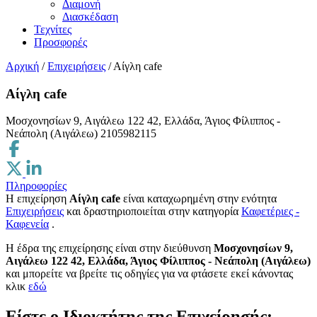
Διαμονή
Διασκέδαση
Τεχνίτες
Προσφορές
Αρχική
/
Επιχειρήσεις
/
Αίγλη cafe
Αίγλη cafe
Μοσχονησίων 9, Αιγάλεω 122 42, Ελλάδα, Άγιος Φίλιππος -
Νεάπολη (Αιγάλεω)
2105982115
Πληροφορίες
Η επιχείρηση
Αίγλη cafe
είναι καταχωρημένη στην ενότητα
Επιχειρήσεις
και δραστηριοποιείται στην κατηγορία
Καφετέριες -
Καφενεία
.
H έδρα της επιχείρησης είναι στην διεύθυνση
Μοσχονησίων 9,
Αιγάλεω 122 42, Ελλάδα, Άγιος Φίλιππος - Νεάπολη (Αιγάλεω)
και μπορείτε να βρείτε τις οδηγίες για να φτάσετε εκεί κάνοντας
κλικ
εδώ
Είστε ο Ιδιοκτήτης της Επιχείρησής;