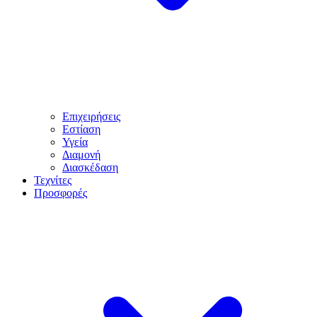
Επιχειρήσεις
Εστίαση
Υγεία
Διαμονή
Διασκέδαση
Τεχνίτες
Προσφορές