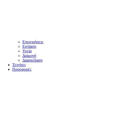
Επιχειρήσεις
Εστίαση
Υγεία
Διαμονή
Διασκέδαση
Τεχνίτες
Προσφορές