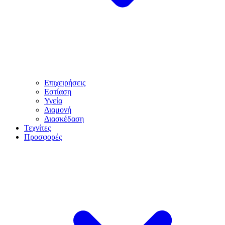
Επιχειρήσεις
Εστίαση
Υγεία
Διαμονή
Διασκέδαση
Τεχνίτες
Προσφορές