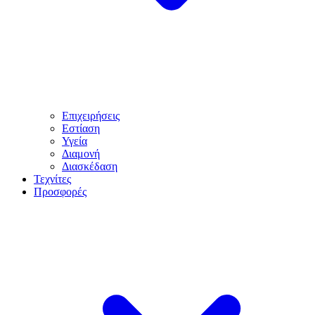
Επιχειρήσεις
Εστίαση
Υγεία
Διαμονή
Διασκέδαση
Τεχνίτες
Προσφορές