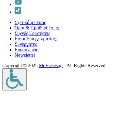
Σχετικά με εμάς
Όροι & Προϋποθέσεις
Συχνές Ερωτήσεις
Είσαι Επαγγελματίας;
Συνεργάτες
Επικοινωνία
Νewsletter
Copyright © 2025
MeVrikes.gr
- All Rights Reserved.