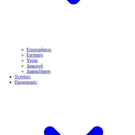
Επιχειρήσεις
Εστίαση
Υγεία
Διαμονή
Διασκέδαση
Τεχνίτες
Προσφορές