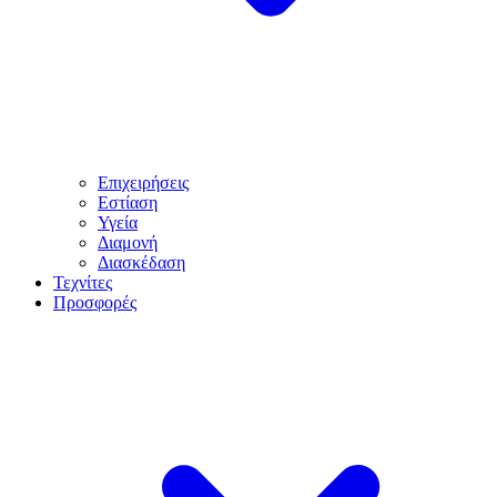
Επιχειρήσεις
Εστίαση
Υγεία
Διαμονή
Διασκέδαση
Τεχνίτες
Προσφορές