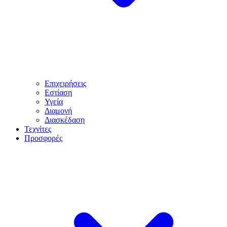
Επιχειρήσεις
Εστίαση
Υγεία
Διαμονή
Διασκέδαση
Τεχνίτες
Προσφορές