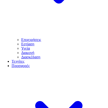
Επιχειρήσεις
Εστίαση
Υγεία
Διαμονή
Διασκέδαση
Τεχνίτες
Προσφορές