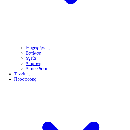
Επιχειρήσεις
Εστίαση
Υγεία
Διαμονή
Διασκέδαση
Τεχνίτες
Προσφορές