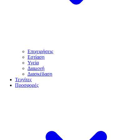
Επιχειρήσεις
Εστίαση
Υγεία
Διαμονή
Διασκέδαση
Τεχνίτες
Προσφορές