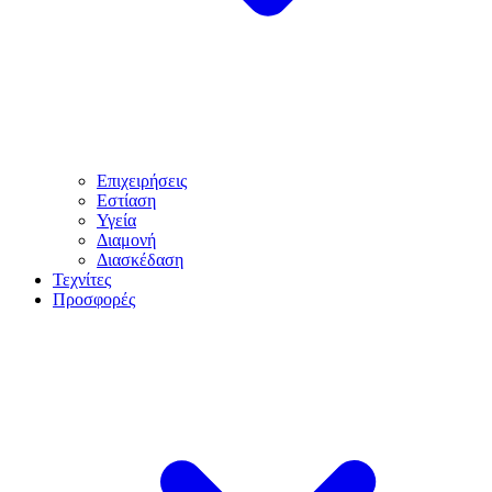
Επιχειρήσεις
Εστίαση
Υγεία
Διαμονή
Διασκέδαση
Τεχνίτες
Προσφορές