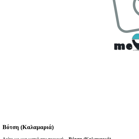
Βότση (Καλαμαριά)