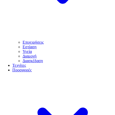
Επιχειρήσεις
Εστίαση
Υγεία
Διαμονή
Διασκέδαση
Τεχνίτες
Προσφορές