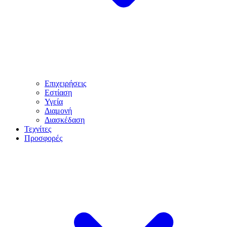
Επιχειρήσεις
Εστίαση
Υγεία
Διαμονή
Διασκέδαση
Τεχνίτες
Προσφορές