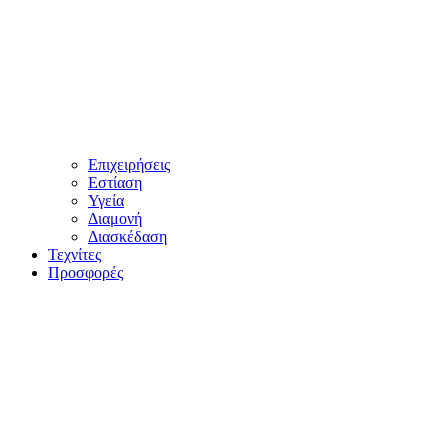
Επιχειρήσεις
Εστίαση
Υγεία
Διαμονή
Διασκέδαση
Τεχνίτες
Προσφορές