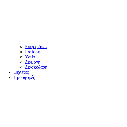
Επιχειρήσεις
Εστίαση
Υγεία
Διαμονή
Διασκέδαση
Τεχνίτες
Προσφορές