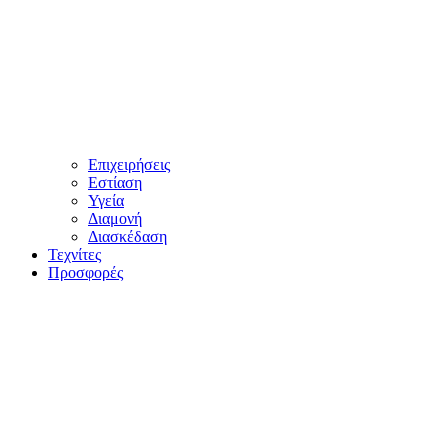
Επιχειρήσεις
Εστίαση
Υγεία
Διαμονή
Διασκέδαση
Τεχνίτες
Προσφορές