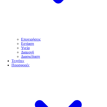
Επιχειρήσεις
Εστίαση
Υγεία
Διαμονή
Διασκέδαση
Τεχνίτες
Προσφορές