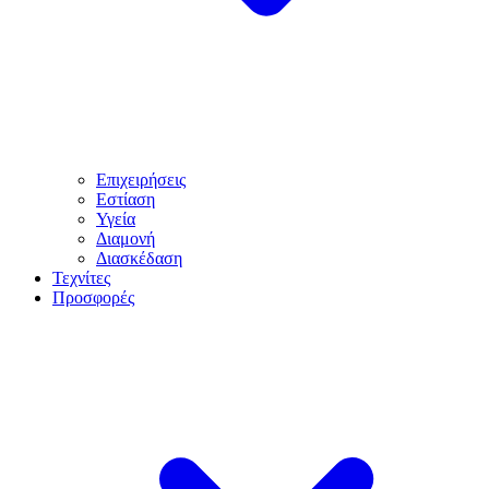
Επιχειρήσεις
Εστίαση
Υγεία
Διαμονή
Διασκέδαση
Τεχνίτες
Προσφορές