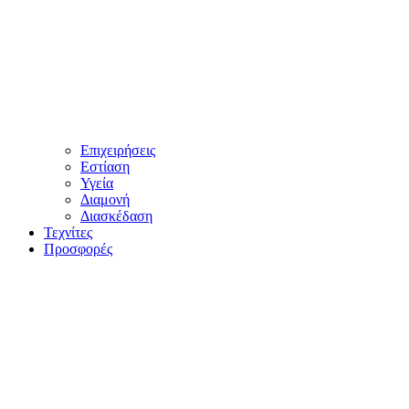
Επιχειρήσεις
Εστίαση
Υγεία
Διαμονή
Διασκέδαση
Τεχνίτες
Προσφορές