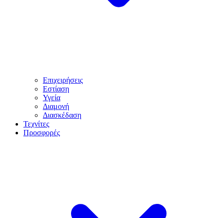
Επιχειρήσεις
Εστίαση
Υγεία
Διαμονή
Διασκέδαση
Τεχνίτες
Προσφορές