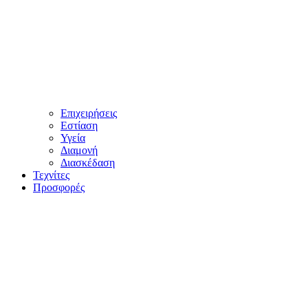
Επιχειρήσεις
Εστίαση
Υγεία
Διαμονή
Διασκέδαση
Τεχνίτες
Προσφορές