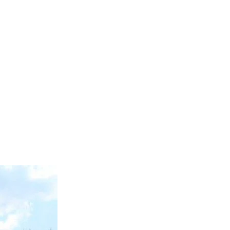
Leaflet
|
©
OpenStreetMap