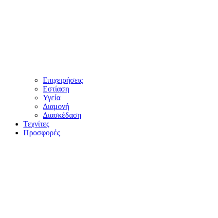
Επιχειρήσεις
Εστίαση
Υγεία
Διαμονή
Διασκέδαση
Τεχνίτες
Προσφορές