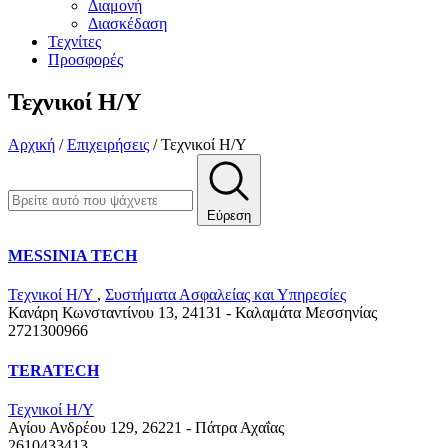
Διαμονή
Διασκέδαση
Τεχνίτες
Προσφορές
Τεχνικοί Η/Υ
Αρχική
/
Επιχειρήσεις
/
Τεχνικοί Η/Υ
Εύρεση
MESSINIA TECH
Τεχνικοί Η/Υ
,
Συστήματα Ασφαλείας και Υπηρεσίες
Κανάρη Κωνσταντίνου 13, 24131 - Καλαμάτα
Μεσσηνίας
2721300966
TERATECH
Τεχνικοί Η/Υ
Αγίου Ανδρέου 129, 26221 - Πάτρα
Αχαΐας
2610433413