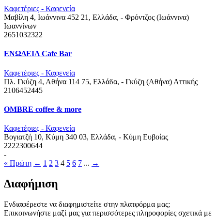
Καφετέριες - Καφενεία
Μαβίλη 4, Ιωάννινα 452 21, Ελλάδα, - Φρόντζος (Ιωάννινα)
Ιωαννίνων
2651032322
ΕΝΩΔΕΙΑ Cafe Bar
Καφετέριες - Καφενεία
Πλ. Γκύζη 4, Αθήνα 114 75, Ελλάδα, - Γκύζη (Αθήνα)
Αττικής
2106452445
OMBRE coffee & more
Καφετέριες - Καφενεία
Βογιατζή 10, Κύμη 340 03, Ελλάδα, - Κύμη
Ευβοίας
2222300644
-
« Πρώτη
←
1
2
3
4
5
6
7
...
→
Διαφήμιση
Ενδιαφέρεστε να διαφημιστείτε στην πλατφόρμα μας;
Επικοινωνήστε μαζί μας για περισσότερες πληροφορίες σχετικά με