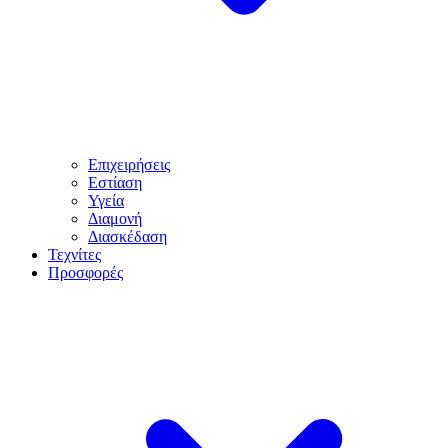
Επιχειρήσεις
Εστίαση
Υγεία
Διαμονή
Διασκέδαση
Τεχνίτες
Προσφορές