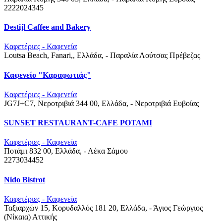
2222024345
Destijl Caffee and Bakery
Καφετέριες - Καφενεία
Loutsa Beach, Fanari,, Ελλάδα, - Παραλία Λούτσας
Πρέβεζας
Καφενείο "Καραφωτιάς"
Καφετέριες - Καφενεία
JG7J+C7, Νεροτριβιά 344 00, Ελλάδα, - Νεροτριβιά
Ευβοίας
SUNSET RESTAURANT-CAFE POTAMI
Καφετέριες - Καφενεία
Ποτάμι 832 00, Ελλάδα, - Λέκα
Σάμου
2273034452
Nido Bistrot
Καφετέριες - Καφενεία
Ταξιαρχών 15, Κορυδαλλός 181 20, Ελλάδα, - Άγιος Γεώργιος
(Νίκαια)
Αττικής