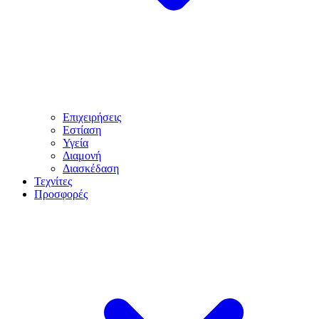
Επιχειρήσεις
Εστίαση
Υγεία
Διαμονή
Διασκέδαση
Τεχνίτες
Προσφορές