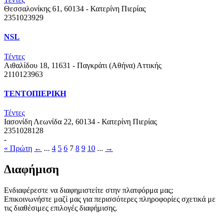
Θεσσαλονίκης 61, 60134 - Κατερίνη
Πιερίας
2351023929
NSL
Τέντες
Αιθαλίδου 18, 11631 - Παγκράτι (Αθήνα)
Αττικής
2110123963
ΤΕΝΤΟΠΙΕΡΙΚΗ
Τέντες
Ιασονίδη Λεωνίδα 22, 60134 - Κατερίνη
Πιερίας
2351028128
-
« Πρώτη
←
...
4
5
6
7
8
9
10
...
→
Διαφήμιση
Ενδιαφέρεστε να διαφημιστείτε στην πλατφόρμα μας;
Επικοινωνήστε μαζί μας για περισσότερες πληροφορίες σχετικά με
τις διαθέσιμες επιλογές διαφήμισης.