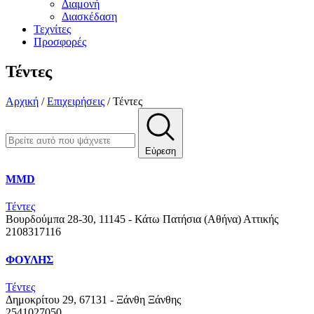
Διαμονή
Διασκέδαση
Τεχνίτες
Προσφορές
Τέντες
Αρχική
/
Επιχειρήσεις
/
Τέντες
Εύρεση
MMD
Τέντες
Βουρδούμπα 28-30, 11145 - Κάτω Πατήσια (Αθήνα)
Αττικής
2108317116
ΦΟΥΛΗΣ
Τέντες
Δημοκρίτου 29, 67131 - Ξάνθη
Ξάνθης
2541027050